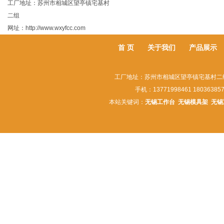
工厂地址：苏州市相城区望亭镇宅基村
二组
网址：http://www.wxyfcc.com
首 页
关于我们
产品展示
工厂地址：苏州市相城区望亭镇宅基村二组 联系人
手机：13771998461 180363857
本站关键词：
无锡工作台
无锡模具架
无锡