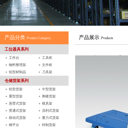
产品分类
产品展示
Product Category
Products
工位器具系列
＋ 工作台
＋ 工具柜
＋ 物料整理架
＋ 文件柜
＋ 铝型材制品
＋ 刀具架
仓储货架系列
＋ 轻型货架
＋ 中型货架
＋ 重型货架
＋ 阁楼货架
＋ 悬臂式货架
＋ 模具架
＋ 贯通式货架
＋ 流利式货架
＋ 移动式货架
＋ 重力式货架
＋ 钢平台
＋ 特制货架