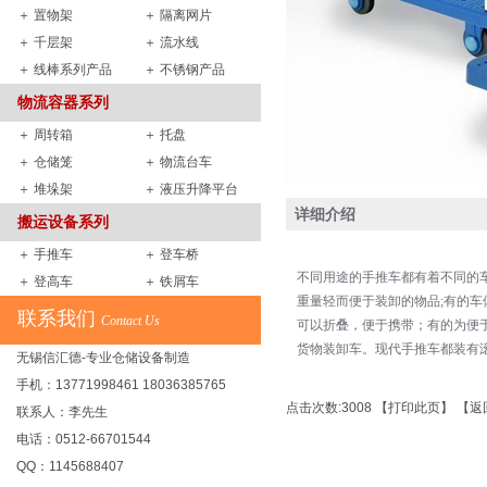
＋ 置物架
＋ 隔离网片
＋ 千层架
＋ 流水线
＋ 线棒系列产品
＋ 不锈钢产品
物流容器系列
＋ 周转箱
＋ 托盘
＋ 仓储笼
＋ 物流台车
＋ 堆垛架
＋ 液压升降平台
详细介绍
搬运设备系列
＋ 手推车
＋ 登车桥
不同用途的手推车都有着不同的
＋ 登高车
＋ 铁屑车
重量轻而便于装卸的物品;有的车
联系我们
Contact Us
可以折叠，便于携带；有的为便
货物装卸车。现代手推车都装有
无锡信汇德-专业仓储设备制造
手机：13771998461 18036385765
点击次数:3008 【
打印此页
】 【
返
联系人：李先生
电话：0512-66701544
QQ：1145688407